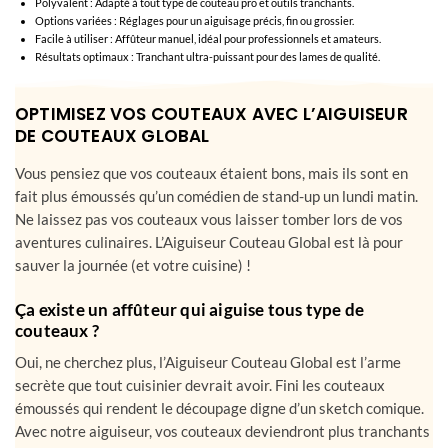
Aiguiseurs professionnels durables : Résiste à l’usure, affûtage de longue durée.
Polyvalent : Adapté à tout type de couteau pro et outils tranchants.
Options variées : Réglages pour un aiguisage précis, fin ou grossier.
Facile à utiliser : Affûteur manuel, idéal pour professionnels et amateurs.
Résultats optimaux : Tranchant ultra-puissant pour des lames de qualité.
OPTIMISEZ VOS COUTEAUX AVEC L’AIGUISEUR
DE COUTEAUX GLOBAL
Vous pensiez que vos couteaux étaient bons, mais ils sont en
fait plus émoussés qu’un comédien de stand-up un lundi matin.
Ne laissez pas vos couteaux vous laisser tomber lors de vos
aventures culinaires. L’Aiguiseur Couteau Global est là pour
sauver la journée (et votre cuisine) !
Ça existe un affûteur qui aiguise tous type de
couteaux ?
Oui, ne cherchez plus, l’Aiguiseur Couteau Global est l’arme
secrète que tout cuisinier devrait avoir. Fini les couteaux
émoussés qui rendent le découpage digne d’un sketch comique.