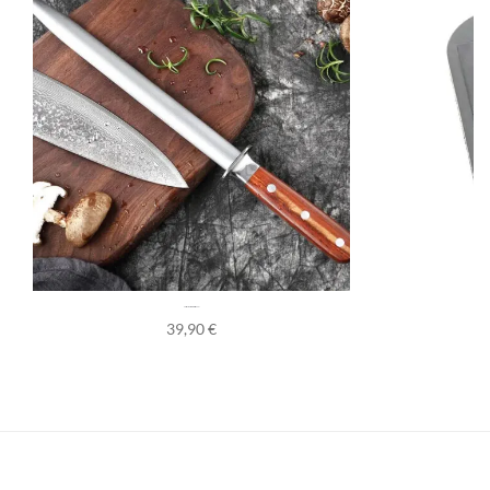
Fusil à Aiguiser Professionnel
39,90
€