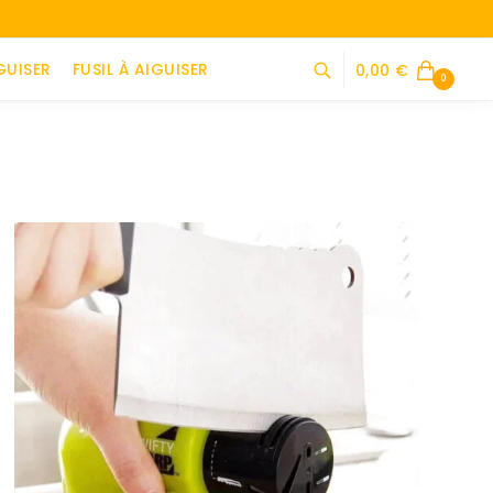
GUISER
FUSIL À AIGUISER
0,00
€
0