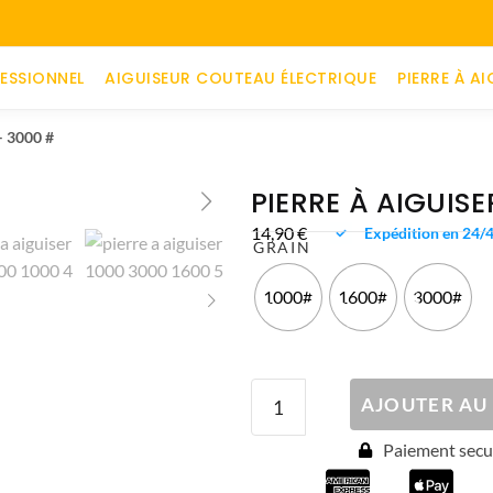
ESSIONNEL
AIGUISEUR COUTEAU ÉLECTRIQUE
PIERRE À AI
– 3000 #
PIERRE À AIGUISE
14,90
€
Expédition en 24/
GRAIN
1000#
1600#
3000#
AJOUTER AU
Paiement secur