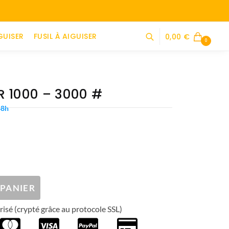
GUISER
FUSIL À AIGUISER
0,00
€
0
R 1000 – 3000 #
48h
 PANIER
isé (crypté grâce au protocole SSL)