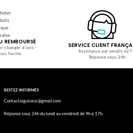
OU REMBOURSÉ
SERVICE CLIENT FRANÇA
ur changer d’avis –
Assistance par emails 6j/7
urs faciles
Réponse sous 24h
RESTEZ INFORMÉS
Contactaiguiseur@gmail.com
Réponse sous 24h du lundi au vendredi de 9h à 17h.