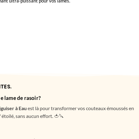
ant ultra-puissant pour vos lames.
TES.
 lame de rasoir?
iguiser à Eau
est là pour transformer vos couteaux émoussés en
toilé, sans aucun effort. 🍅🔪