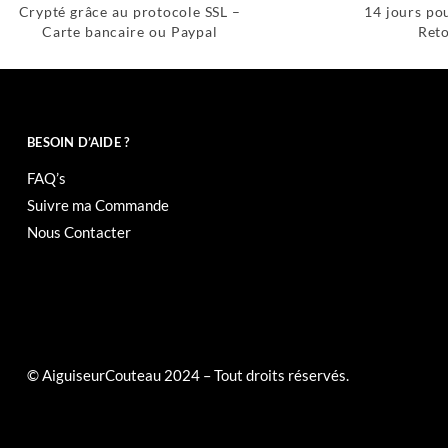
Crypté grâce au protocole SSL –
14 jours po
Carte bancaire ou Paypal
Reto
BESOIN D’AIDE ?
FAQ’s
Suivre ma Commande
Nous Contacter
© AiguiseurCouteau 2024 – Tout droits réservés.