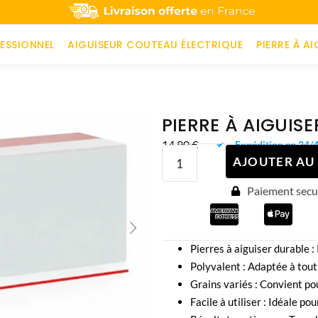
ESSIONNEL
AIGUISEUR COUTEAU ÉLECTRIQUE
PIERRE À AI
PIERRE À AIGUISE
14,90
€
Expédition en 24/
AJOUTER AU
Paiement secur
Pierres à aiguiser durable :
Polyvalent : Adaptée à tout
Grains variés : Convient pou
Facile à utiliser : Idéale p