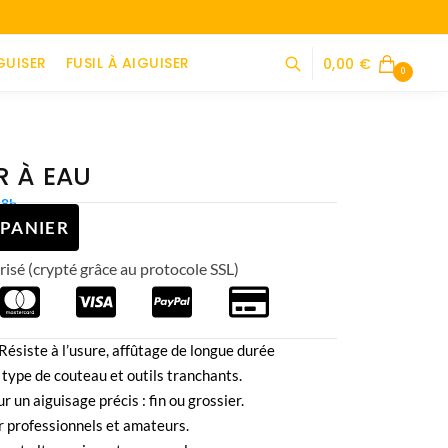
GUISER
FUSIL À AIGUISER
0,00
€
0
R À EAU
48h
 PANIER
isé (crypté grâce au protocole SSL)
 Résiste à l’usure, affûtage de longue durée
 type de couteau et outils tranchants.
r un aiguisage précis : fin ou grossier.
our professionnels et amateurs.